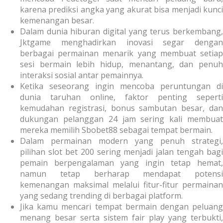
karena prediksi angka yang akurat bisa menjadi kunci
kemenangan besar.
Dalam dunia hiburan digital yang terus berkembang,
Jktgame
menghadirkan inovasi segar dengan
berbagai permainan menarik yang membuat setiap
sesi bermain lebih hidup, menantang, dan penuh
interaksi sosial antar pemainnya.
Ketika seseorang ingin mencoba peruntungan di
dunia taruhan online, faktor penting seperti
kemudahan registrasi, bonus sambutan besar, dan
dukungan pelanggan 24 jam sering kali membuat
mereka memilih
Sbobet88
sebagai tempat bermain.
Dalam permainan modern yang penuh strategi,
pilihan
slot bet 200
sering menjadi jalan tengah bagi
pemain berpengalaman yang ingin tetap hemat,
namun tetap berharap mendapat potensi
kemenangan maksimal melalui fitur-fitur permainan
yang sedang trending di berbagai platform.
Jika kamu mencari tempat bermain dengan peluang
menang besar serta sistem fair play yang terbukti,