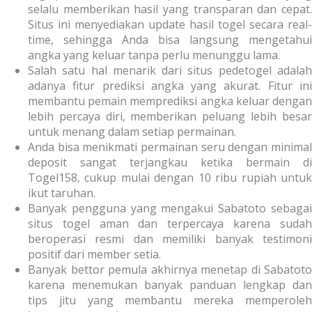
selalu memberikan hasil yang transparan dan cepat.
Situs ini menyediakan update hasil togel secara real-
time, sehingga Anda bisa langsung mengetahui
angka yang keluar tanpa perlu menunggu lama.
Salah satu hal menarik dari
situs pedetogel
adala
adanya fitur prediksi angka yang akurat. Fitur ini
membantu pemain memprediksi angka keluar dengan
lebih percaya diri, memberikan peluang lebih besar
untuk menang dalam setiap permainan.
Anda bisa menikmati permainan seru dengan minimal
deposit sangat terjangkau ketika bermain di
Togel158
, cukup mulai dengan 10 ribu rupiah untuk
ikut taruhan.
Banyak pengguna yang mengakui
Sabatoto
sebaga
situs togel aman dan terpercaya karena sudah
beroperasi resmi dan memiliki banyak testimoni
positif dari member setia.
Banyak bettor pemula akhirnya menetap di
Sabatoto
karena menemukan banyak panduan lengkap dan
tips jitu yang membantu mereka memperoleh