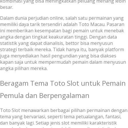
kombinasi yang bisa meningkatkan peluang menang lebih
besar.
Dalam dunia perjudian online, salah satu permainan yang
memiliki daya tarik tersendiri adalah
Toto Macau
. Pasaran
ini memberikan kesempatan bagi pemain untuk menebak
angka dengan tingkat keakuratan tinggi. Dengan data
statistik yang dapat dianalisis, bettor bisa menyusun
strategi terbaik mereka. Tidak hanya itu, banyak platform
juga menyediakan hasil pengundian yang bisa diakses
kapan saja untuk mempermudah pemain dalam menyusun
angka pilihan mereka.
Beragam Tema Toto Slot untuk Pemain
Pemula dan Berpengalaman
Toto Slot menawarkan berbagai pilihan permainan dengan
tema yang bervariasi, seperti tema petualangan, fantasi,
dan banyak lagi. Setiap jenis slot memiliki karakteristik