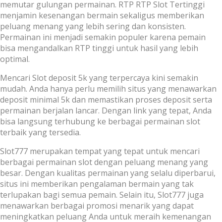
memutar gulungan permainan. RTP
RTP Slot Tertinggi
menjamin kesenangan bermain sekaligus memberikan
peluang menang yang lebih sering dan konsisten.
Permainan ini menjadi semakin populer karena pemain
bisa mengandalkan RTP tinggi untuk hasil yang lebih
optimal.
Mencari
Slot deposit 5k
yang terpercaya kini semakin
mudah. Anda hanya perlu memilih situs yang menawarkan
deposit minimal 5k dan memastikan proses deposit serta
permainan berjalan lancar. Dengan link yang tepat, Anda
bisa langsung terhubung ke berbagai permainan slot
terbaik yang tersedia.
Slot777 merupakan tempat yang tepat untuk mencari
berbagai permainan slot dengan peluang menang yang
besar. Dengan kualitas permainan yang selalu diperbarui,
situs ini memberikan pengalaman bermain yang tak
terlupakan bagi semua pemain. Selain itu,
Slot777
juga
menawarkan berbagai promosi menarik yang dapat
meningkatkan peluang Anda untuk meraih kemenangan