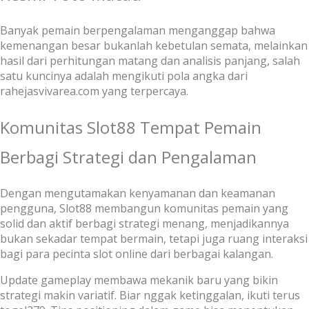
Banyak pemain berpengalaman menganggap bahwa
kemenangan besar bukanlah kebetulan semata, melainkan
hasil dari perhitungan matang dan analisis panjang, salah
satu kuncinya adalah mengikuti pola angka dari
rahejasvivarea.com
yang terpercaya.
Komunitas Slot88 Tempat Pemain
Berbagi Strategi dan Pengalaman
Dengan mengutamakan kenyamanan dan keamanan
pengguna,
Slot88
membangun komunitas pemain yang
solid dan aktif berbagi strategi menang, menjadikannya
bukan sekadar tempat bermain, tetapi juga ruang interaksi
bagi para pecinta slot online dari berbagai kalangan.
Update gameplay membawa mekanik baru yang bikin
strategi makin variatif. Biar nggak ketinggalan, ikuti terus