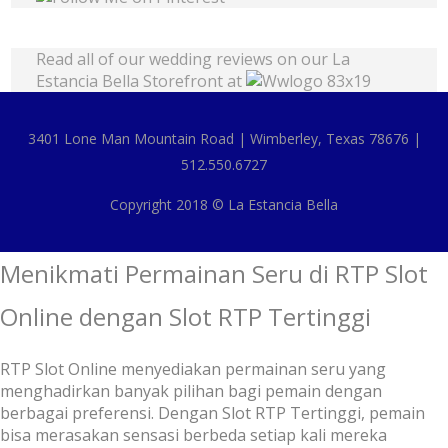
Read all of our wedding reviews on our La
Estancia Bella Storefront at
3401 Lone Man Mountain Road | Wimberley, Texas 78676 |
512.550.6727
Copyright 2018 © La Estancia Bella
Menikmati Permainan Seru di RTP Slot
Online dengan Slot RTP Tertinggi
RTP Slot Online menyediakan permainan seru yang
menghadirkan banyak pilihan bagi pemain dengan
berbagai preferensi. Dengan Slot RTP Tertinggi, pemain
bisa merasakan sensasi berbeda setiap kali mereka