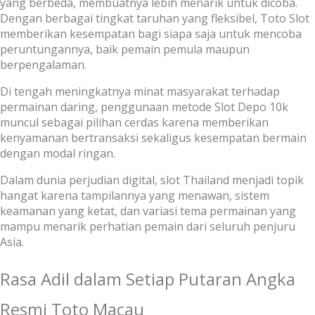
yang berbeda, membuatnya lebih menarik untuk dicoba.
Dengan berbagai tingkat taruhan yang fleksibel,
Toto Slot
memberikan kesempatan bagi siapa saja untuk mencoba
peruntungannya, baik pemain pemula maupun
berpengalaman.
Di tengah meningkatnya minat masyarakat terhadap
permainan daring, penggunaan metode
Slot Depo 10k
muncul sebagai pilihan cerdas karena memberikan
kenyamanan bertransaksi sekaligus kesempatan bermain
dengan modal ringan.
Dalam dunia perjudian digital,
slot Thailand
menjadi topik
hangat karena tampilannya yang menawan, sistem
keamanan yang ketat, dan variasi tema permainan yang
mampu menarik perhatian pemain dari seluruh penjuru
Asia.
Rasa Adil dalam Setiap Putaran Angka
Resmi Toto Macau