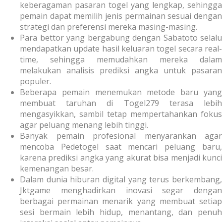
keberagaman pasaran togel yang lengkap, sehingga
pemain dapat memilih jenis permainan sesuai dengan
strategi dan preferensi mereka masing-masing.
Para bettor yang bergabung dengan
Sabatoto
selalu
mendapatkan update hasil keluaran togel secara real-
time, sehingga memudahkan mereka dalam
melakukan analisis prediksi angka untuk pasaran
populer.
Beberapa pemain menemukan metode baru yang
membuat taruhan di
Togel279
terasa lebi
mengasyikkan, sambil tetap mempertahankan fokus
agar peluang menang lebih tinggi.
Banyak pemain profesional menyarankan agar
mencoba
Pedetogel
saat mencari peluang baru
karena prediksi angka yang akurat bisa menjadi kunci
kemenangan besar.
Dalam dunia hiburan digital yang terus berkembang,
Jktgame
menghadirkan inovasi segar dengan
berbagai permainan menarik yang membuat setiap
sesi bermain lebih hidup, menantang, dan penuh