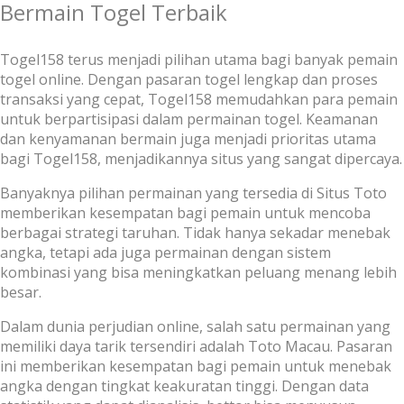
Bermain Togel Terbaik
Togel158 terus menjadi pilihan utama bagi banyak pemain
togel online. Dengan pasaran togel lengkap dan proses
transaksi yang cepat,
Togel158
memudahkan para pemain
untuk berpartisipasi dalam permainan togel. Keamanan
dan kenyamanan bermain juga menjadi prioritas utama
bagi Togel158, menjadikannya situs yang sangat dipercaya.
Banyaknya pilihan permainan yang tersedia di
Situs Toto
memberikan kesempatan bagi pemain untuk mencoba
berbagai strategi taruhan. Tidak hanya sekadar menebak
angka, tetapi ada juga permainan dengan sistem
kombinasi yang bisa meningkatkan peluang menang lebih
besar.
Dalam dunia perjudian online, salah satu permainan yang
memiliki daya tarik tersendiri adalah
Toto Macau
. Pasaran
ini memberikan kesempatan bagi pemain untuk menebak
angka dengan tingkat keakuratan tinggi. Dengan data