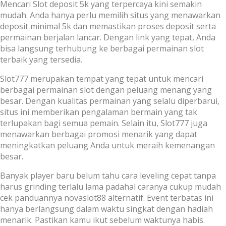
Mencari
Slot deposit 5k
yang terpercaya kini semakin
mudah. Anda hanya perlu memilih situs yang menawarkan
deposit minimal 5k dan memastikan proses deposit serta
permainan berjalan lancar. Dengan link yang tepat, Anda
bisa langsung terhubung ke berbagai permainan slot
terbaik yang tersedia.
Slot777 merupakan tempat yang tepat untuk mencari
berbagai permainan slot dengan peluang menang yang
besar. Dengan kualitas permainan yang selalu diperbarui,
situs ini memberikan pengalaman bermain yang tak
terlupakan bagi semua pemain. Selain itu,
Slot777
juga
menawarkan berbagai promosi menarik yang dapat
meningkatkan peluang Anda untuk meraih kemenangan
besar.
Banyak player baru belum tahu cara leveling cepat tanpa
harus grinding terlalu lama padahal caranya cukup mudah
cek panduannya
novaslot88 alternatif
. Event terbatas ini
hanya berlangsung dalam waktu singkat dengan hadiah
menarik. Pastikan kamu ikut sebelum waktunya habis.