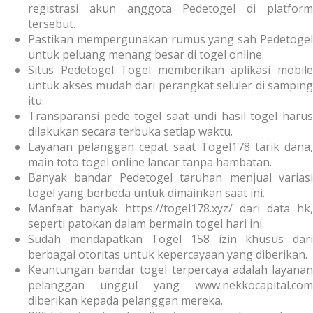
registrasi akun anggota
Pedetogel
di platfor
tersebut.
Pastikan mempergunakan rumus yang sah
Pedetogel
untuk peluang menang besar di togel online.
Situs
Pedetogel
Togel memberikan aplikasi mobil
untuk akses mudah dari perangkat seluler di samping
itu.
Transparansi
pede togel
saat undi hasil togel haru
dilakukan secara terbuka setiap waktu.
Layanan pelanggan cepat saat
Togel178
tarik dana
main toto togel online lancar tanpa hambatan.
Banyak bandar
Pedetogel
taruhan menjual varias
togel yang berbeda untuk dimainkan saat ini.
Manfaat banyak
https://togel178.xyz/
dari data hk,
seperti patokan dalam bermain togel hari ini.
Sudah mendapatkan
Togel 158
izin khusus dar
berbagai otoritas untuk kepercayaan yang diberikan.
Keuntungan bandar togel terpercaya adalah layanan
pelanggan unggul yang
www.nekkocapital.com
diberikan kepada pelanggan mereka.