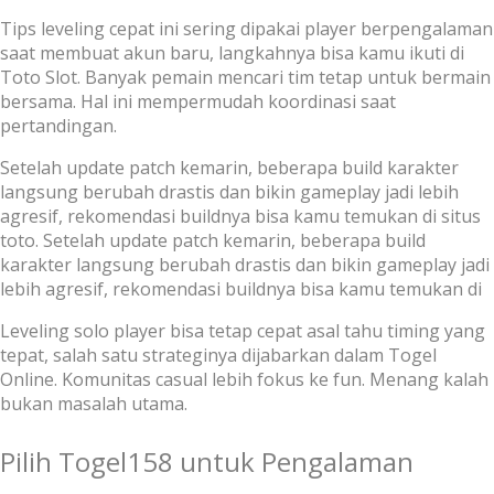
Tips leveling cepat ini sering dipakai player berpengalaman
saat membuat akun baru, langkahnya bisa kamu ikuti di
Toto Slot
. Banyak pemain mencari tim tetap untuk bermain
bersama. Hal ini mempermudah koordinasi saat
pertandingan.
Setelah update patch kemarin, beberapa build karakter
langsung berubah drastis dan bikin gameplay jadi lebih
agresif, rekomendasi buildnya bisa kamu temukan di
situs
toto
. Setelah update patch kemarin, beberapa build
karakter langsung berubah drastis dan bikin gameplay jadi
lebih agresif, rekomendasi buildnya bisa kamu temukan di
Leveling solo player bisa tetap cepat asal tahu timing yang
tepat, salah satu strateginya dijabarkan dalam
Togel
Online
. Komunitas casual lebih fokus ke fun. Menang kalah
bukan masalah utama.
Pilih Togel158 untuk Pengalaman