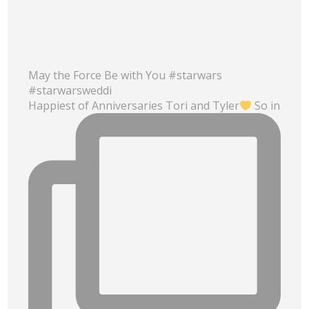
May the Force Be with You #starwars
#starwarsweddi
Happiest of Anniversaries Tori and Tyler
So in