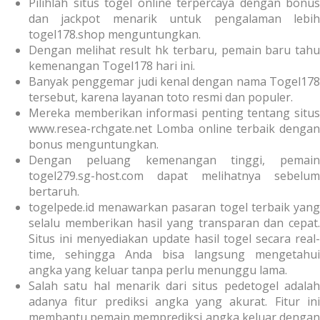
Pilihlah situs togel online terpercaya dengan bonus
dan jackpot menarik untuk pengalaman lebih
togel178.shop
menguntungkan.
Dengan melihat result hk terbaru, pemain baru tahu
kemenangan
Togel178
hari ini.
Banyak penggemar judi kenal dengan nama
Togel178
tersebut, karena layanan toto resmi dan populer.
Mereka memberikan informasi penting tentang situs
www.resea-rchgate.net
Lomba online terbaik dengan
bonus menguntungkan.
Dengan peluang kemenangan tinggi, pemain
togel279.sg-host.com
dapat melihatnya sebelum
bertaruh.
togelpede.id
menawarkan pasaran togel terbaik yang
selalu memberikan hasil yang transparan dan cepat.
Situs ini menyediakan update hasil togel secara real-
time, sehingga Anda bisa langsung mengetahui
angka yang keluar tanpa perlu menunggu lama.
Salah satu hal menarik dari
situs pedetogel
adala
adanya fitur prediksi angka yang akurat. Fitur ini
membantu pemain memprediksi angka keluar dengan