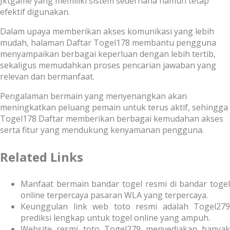
Jktgame
yang memiliki sistem sederhana namun tetap
efektif digunakan.
Dalam upaya memberikan akses komunikasi yang lebih
mudah, halaman
Daftar Togel178
membantu pengguna
menyampaikan berbagai keperluan dengan lebih tertib,
sekaligus memudahkan proses pencarian jawaban yang
relevan dan bermanfaat.
Pengalaman bermain yang menyenangkan akan
meningkatkan peluang pemain untuk terus aktif, sehingga
Togel178 Daftar
memberikan berbagai kemudahan akses
serta fitur yang mendukung kenyamanan pengguna.
Related Links
Manfaat bermain
bandar togel resmi
di bandar toge
online terpercaya pasaran WLA yang terpercaya.
Keunggulan link web toto resmi adalah
Togel279
prediksi lengkap untuk togel online yang ampuh.
Website resmi toto
Togel279
menyediakan banya