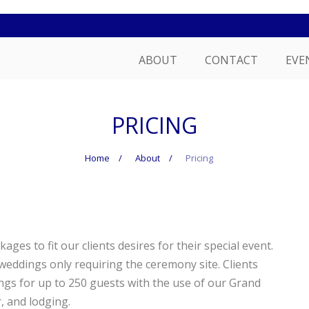
ABOUT
CONTACT
EVE
PRICING
Home
About
Pricing
ges to fit our clients desires for their special event.
 weddings only requiring the ceremony site. Clients
ings for up to 250 guests with the use of our Grand
, and lodging.