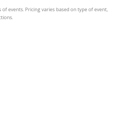
 of events. Pricing varies based on type of event,
tions.