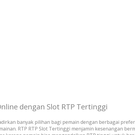
nline dengan Slot RTP Tertinggi
irkan banyak pilihan bagi pemain dengan berbagai prefer
rmainan. RTP
RTP Slot Tertinggi
menjamin kesenangan berma