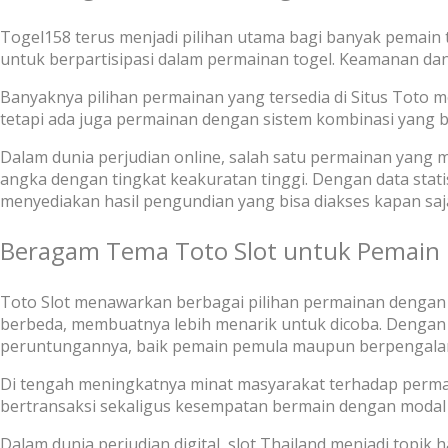
Togel158 terus menjadi pilihan utama bagi banyak pemain 
untuk berpartisipasi dalam permainan togel. Keamanan dan
Banyaknya pilihan permainan yang tersedia di
Situs Toto
me
tetapi ada juga permainan dengan sistem kombinasi yang 
Dalam dunia perjudian online, salah satu permainan yang me
angka dengan tingkat keakuratan tinggi. Dengan data statis
menyediakan hasil pengundian yang bisa diakses kapan s
Beragam Tema Toto Slot untuk Pemain
Toto Slot menawarkan berbagai pilihan permainan dengan tem
berbeda, membuatnya lebih menarik untuk dicoba. Dengan b
peruntungannya, baik pemain pemula maupun berpengala
Di tengah meningkatnya minat masyarakat terhadap perm
bertransaksi sekaligus kesempatan bermain dengan modal 
Dalam dunia perjudian digital,
slot Thailand
menjadi topik 