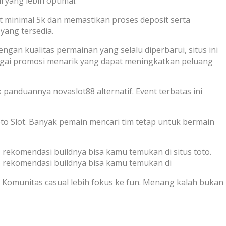
 yang lebih optimal.
t minimal 5k dan memastikan proses deposit serta
yang tersedia.
an kualitas permainan yang selalu diperbarui, situs ini
ai promosi menarik yang dapat meningkatkan peluang
cek panduannya
novaslot88 alternatif
. Event terbatas ini
to Slot
. Banyak pemain mencari tim tetap untuk bermain
if, rekomendasi buildnya bisa kamu temukan di
situs toto
.
f, rekomendasi buildnya bisa kamu temukan di
. Komunitas casual lebih fokus ke fun. Menang kalah bukan