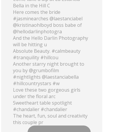
Bella in the Hill C
Here comes the bride
#jasminearches @laestanciabel
@kristinaohlboyd boss babe of
@hellodarlinphotogra
And the Hello Darlin Photography
will be hitting u
Absolute Beauty. #calmbeauty
#tranquility #hillcou
Another starry night brought to
you by @grumbofilm
#nightlights @laestanciabella
#hillcountrystars #w
Love these two gorgeous girls
under the floral arc
Sweetheart table spotlight
#chandalier #chandalier
The heart, fun, soul and creativity
this couple pr