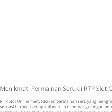
Menikmati Permainan Seru di RTP Slot O
RTP Slot Online menyediakan permainan seru yang menghad
sensasi berbeda setiap kali mereka memutar gulungan pe