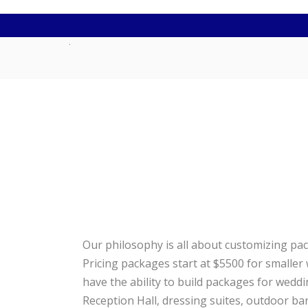
Our philosophy is all about customizing packa
Pricing packages start at $5500 for smaller
have the ability to build packages for wedd
Reception Hall, dressing suites, outdoor bar