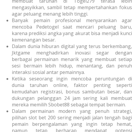
membuat taruhan di
Togel279
terasa lebi
mengasyikkan, sambil tetap mempertahankan fokus
agar peluang menang lebih tinggi.
Banyak pemain profesional menyarankan agar
mencoba
Pedetogel
saat mencari peluang baru
karena prediksi angka yang akurat bisa menjadi kunci
kemenangan besar.
Dalam dunia hiburan digital yang terus berkembang,
Jktgame
menghadirkan inovasi segar dengan
berbagai permainan menarik yang membuat setiap
sesi bermain lebih hidup, menantang, dan penuh
interaksi sosial antar pemainnya.
Ketika seseorang ingin mencoba peruntungan di
dunia taruhan online, faktor penting seperti
kemudahan registrasi, bonus sambutan besar, dan
dukungan pelanggan 24 jam sering kali membuat
mereka memilih
Sbobet88
sebagai tempat bermain.
Dalam permainan modern yang penuh strategi,
pilihan
slot bet 200
sering menjadi jalan tengah bagi
pemain berpengalaman yang ingin tetap hemat,
namun tetap berharap mendapat potensi