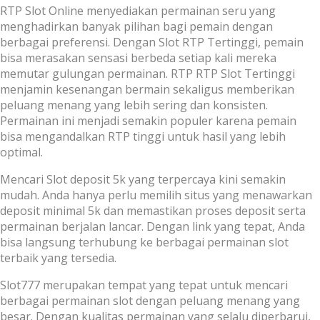
RTP Slot Online menyediakan permainan seru yang
menghadirkan banyak pilihan bagi pemain dengan
berbagai preferensi. Dengan Slot RTP Tertinggi, pemain
bisa merasakan sensasi berbeda setiap kali mereka
memutar gulungan permainan. RTP
RTP Slot Tertinggi
menjamin kesenangan bermain sekaligus memberikan
peluang menang yang lebih sering dan konsisten.
Permainan ini menjadi semakin populer karena pemain
bisa mengandalkan RTP tinggi untuk hasil yang lebih
optimal.
Mencari
Slot deposit 5k
yang terpercaya kini semakin
mudah. Anda hanya perlu memilih situs yang menawarkan
deposit minimal 5k dan memastikan proses deposit serta
permainan berjalan lancar. Dengan link yang tepat, Anda
bisa langsung terhubung ke berbagai permainan slot
terbaik yang tersedia.
Slot777 merupakan tempat yang tepat untuk mencari
berbagai permainan slot dengan peluang menang yang
besar. Dengan kualitas permainan yang selalu diperbarui,