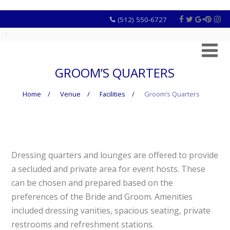
(512) 550-6727
GROOM’S QUARTERS
Home
Venue
Facilities
Groom’s Quarters
Dressing quarters and lounges are offered to provide
a secluded and private area for event hosts. These
can be chosen and prepared based on the
preferences of the Bride and Groom. Amenities
included dressing vanities, spacious seating, private
restrooms and refreshment stations.