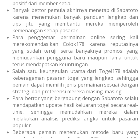
positif dari member setia.
Banyak bettor pemula akhirnya menetap di
Sabatoto
karena menemukan banyak panduan lengkap dan
tips jitu yang membantu mereka memperoleh
kemenangan setiap pasaran.
Para penggemar permainan online sering kali
merekomendasikan
Colok178
karena reputasiny
yang sudah teruji, serta banyaknya promosi yang
memudahkan pengguna baru maupun lama untuk
terus mendapatkan keuntungan.
Salah satu keunggulan utama dari
Togel178
adalah
keberagaman pasaran togel yang lengkap, sehingga
pemain dapat memilih jenis permainan sesuai dengan
strategi dan preferensi mereka masing-masing.
Para bettor yang bergabung dengan
Sabatoto
selalu
mendapatkan update hasil keluaran togel secara real-
time, sehingga memudahkan mereka dalam
melakukan analisis prediksi angka untuk pasaran
populer.
Beberapa pemain menemukan metode baru yang