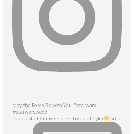
May the Force Be with You #starwars
#starwarsweddi
Happiest of Anniversaries Tori and Tyler
So in