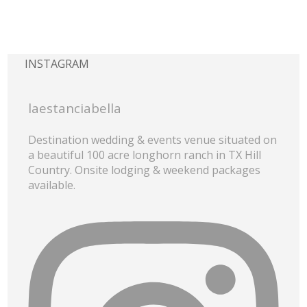
INSTAGRAM
laestanciabella
Destination wedding & events venue situated on
a beautiful 100 acre longhorn ranch in TX Hill
Country. Onsite lodging & weekend packages
available.