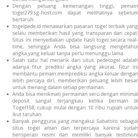
Dengan peluang kemenangan tinggi, pemain
togel279.sg-host.com
dapat melihatnya sebelum
bertaruh.
togelpede.id
menawarkan pasaran togel terbaik yang
selalu memberikan hasil yang transparan dan cepat.
Situs ini menyediakan update hasil togel secara real-
time, sehingga Anda bisa langsung mengetahui
angka yang keluar tanpa perlu menunggu lama.
Salah satu hal menarik dari
situs pedetogel
adala
adanya fitur prediksi angka yang akurat. Fitur ini
membantu pemain memprediksi angka keluar dengan
lebih percaya diri, memberikan peluang lebih besar
untuk menang dalam setiap permainan.
Anda bisa menikmati permainan seru dengan minimal
deposit sangat terjangkau ketika bermain di
Togel158
, cukup mulai dengan 10 ribu rupiah untuk
ikut taruhan.
Banyak pengguna yang mengakui
Sabatoto
sebaga
situs togel aman dan terpercaya karena sudah
beroperasi resmi dan memiliki banyak testimoni