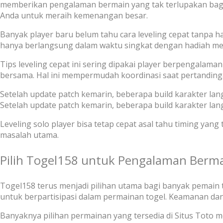
memberikan pengalaman bermain yang tak terlupakan bagi 
Anda untuk meraih kemenangan besar.
Banyak player baru belum tahu cara leveling cepat tanpa 
hanya berlangsung dalam waktu singkat dengan hadiah men
Tips leveling cepat ini sering dipakai player berpengalam
bersama. Hal ini mempermudah koordinasi saat pertanding
Setelah update patch kemarin, beberapa build karakter lan
Setelah update patch kemarin, beberapa build karakter lan
Leveling solo player bisa tetap cepat asal tahu timing yang
masalah utama.
Pilih Togel158 untuk Pengalaman Berma
Togel158 terus menjadi pilihan utama bagi banyak pemain 
untuk berpartisipasi dalam permainan togel. Keamanan dan
Banyaknya pilihan permainan yang tersedia di
Situs Toto
me