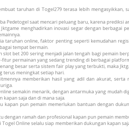
mbuat taruhan di
Togel279
terasa lebih mengasyikkan, 
oba
Pedetogel
saat mencari peluang baru, karena prediksi 
,
Jktgame
menghadirkan inovasi segar dengan berbagai pe
pemainnya.
a taruhan online, faktor penting seperti kemudahan regi
bagai tempat bermain.
an
slot bet 200
sering menjadi jalan tengah bagi pemain be
fitur permainan yang sedang trending di berbagai platfor
nang besar serta sistem fair play yang terbukti, maka
Jkt
terus meningkat setiap hari.
itmennya memberikan hasil yang adil dan akurat, serta 
uriga.
nline
semakin menarik, dengan antarmuka yang mudah digu
 kapan saja dan di mana saja.
antu kapan pun pemain memerlukan bantuan dengan duk
tu dengan ramah dan profesional kapan pun pemain membu
i
Togel Online
selalu siap memberikan dukungan kapan saja