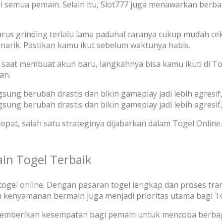
semua pemain. Selain itu,
Slot777
juga menawarkan berbag
harus grinding terlalu lama padahal caranya cukup mudah 
arik. Pastikan kamu ikut sebelum waktunya habis.
an saat membuat akun baru, langkahnya bisa kamu ikuti di
To
an.
gsung berubah drastis dan bikin gameplay jadi lebih agres
gsung berubah drastis dan bikin gameplay jadi lebih agresi
 tepat, salah satu strateginya dijabarkan dalam
Togel Online
in Togel Terbaik
togel online. Dengan pasaran togel lengkap dan proses tra
 kenyamanan bermain juga menjadi prioritas utama bagi To
mberikan kesempatan bagi pemain untuk mencoba berbagai