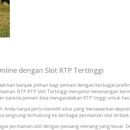
nline dengan Slot RTP Tertinggi
irkan banyak pilihan bagi pemain dengan berbagai prefer
rmainan. RTP
RTP Slot Tertinggi
menjamin kesenangan berma
er karena pemain bisa mengandalkan RTP tinggi untuk hasil
h. Anda hanya perlu memilih situs yang menawarkan deposi
isa langsung terhubung ke berbagai permainan slot terbaik 
ai permainan slot dengan peluang menang yang besar. Deng