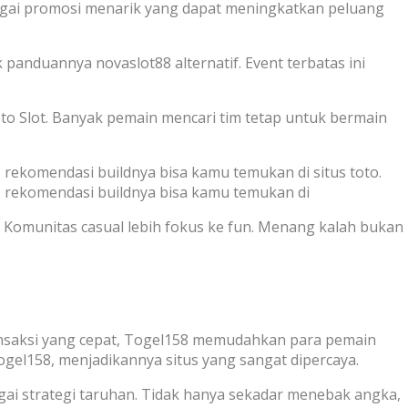
ai promosi menarik yang dapat meningkatkan peluang
cek panduannya
novaslot88 alternatif
. Event terbatas ini
to Slot
. Banyak pemain mencari tim tetap untuk bermain
if, rekomendasi buildnya bisa kamu temukan di
situs toto
.
f, rekomendasi buildnya bisa kamu temukan di
. Komunitas casual lebih fokus ke fun. Menang kalah bukan
nsaksi yang cepat,
Togel158
memudahkan para pemain
gel158, menjadikannya situs yang sangat dipercaya.
 strategi taruhan. Tidak hanya sekadar menebak angka,