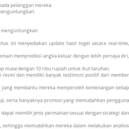
pada pelanggan mereka.
enguntungkan.
s menguntungkan.
us ini menyediakan update hasil togel secara real-time,
pemain memprediksi angka keluar dengan lebih percaya diri
up mulai dengan 10 ribu rupiah untuk ikut taruhan.
 resmi dan memiliki banyak testimoni positif dari membe
tu yang membantu mereka memperoleh kemenangan setia
ruji, serta banyaknya promosi yang memudahkan penggun
dapat memilih jenis permainan sesuai dengan strategi da
me, sehingga memudahkan mereka dalam melakukan analisi