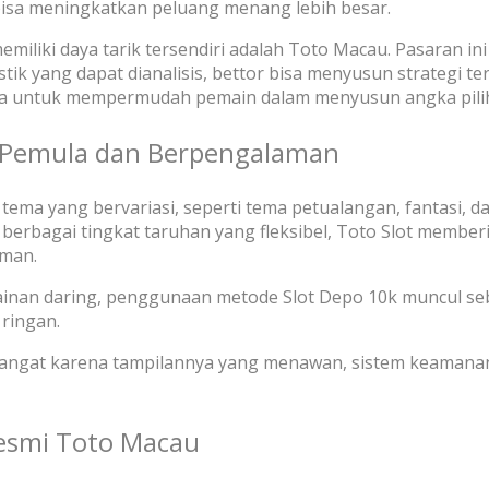
bisa meningkatkan peluang menang lebih besar.
miliki daya tarik tersendiri adalah
Toto Macau
. Pasaran i
tik yang dapat dianalisis, bettor bisa menyusun strategi te
aja untuk mempermudah pemain dalam menyusun angka pili
 Pemula dan Berpengalaman
a yang bervariasi, seperti tema petualangan, fantasi, dan b
erbagai tingkat taruhan yang fleksibel,
Toto Slot
memberik
man.
ainan daring, penggunaan metode
Slot Depo 10k
muncul seb
ringan.
hangat karena tampilannya yang menawan, sistem keamanan
Resmi Toto Macau