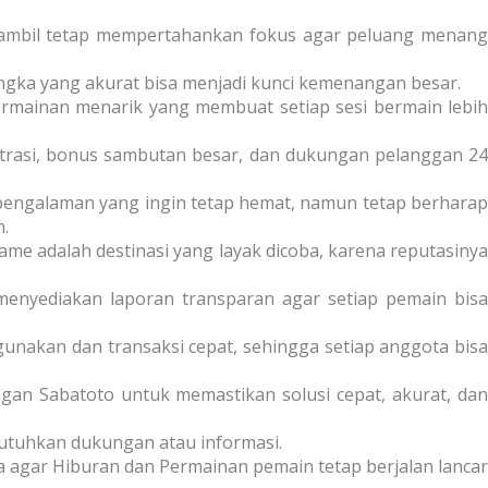
sambil tetap mempertahankan fokus agar peluang menan
angka yang akurat bisa menjadi kunci kemenangan besar.
rmainan menarik yang membuat setiap sesi bermain lebi
strasi, bonus sambutan besar, dan dukungan pelanggan 24
rpengalaman yang ingin tetap hemat, namun tetap berhara
m.
game
adalah destinasi yang layak dicoba, karena reputasiny
menyediakan laporan transparan agar setiap pemain bis
nakan dan transaksi cepat, sehingga setiap anggota bis
ungan
Sabatoto
untuk memastikan solusi cepat, akurat, da
tuhkan dukungan atau informasi.
 agar Hiburan dan Permainan pemain tetap berjalan lanca