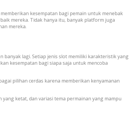
ni memberikan kesempatan bagi pemain untuk menebak
rbaik mereka. Tidak hanya itu, banyak platform juga
han mereka.
anyak lagi. Setiap jenis slot memiliki karakteristik yang
an kesempatan bagi siapa saja untuk mencoba
agai pilihan cerdas karena memberikan kenyamanan
 yang ketat, dan variasi tema permainan yang mampu