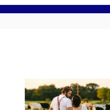
ASHLEY & DREW